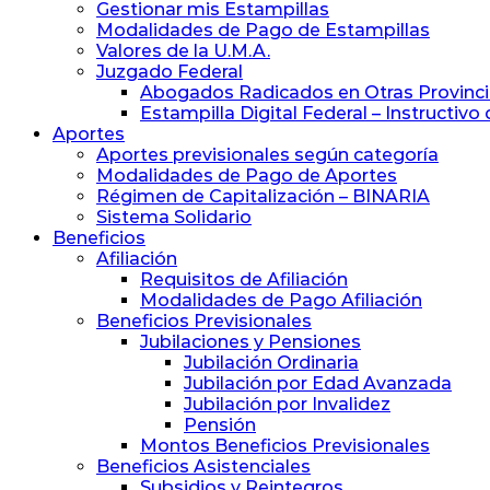
y
Gestionar mis Estampillas
Previsión
Modalidades de Pago de Estampillas
Social
Valores de la U.M.A.
de
Juzgado Federal
Abogados
Abogados Radicados en Otras Provinc
y
Estampilla Digital Federal – Instructivo
Procuradores
Aportes
Aportes previsionales según categoría
Modalidades de Pago de Aportes
Régimen de Capitalización – BINARIA
Sistema Solidario
Beneficios
Afiliación
Requisitos de Afiliación
Modalidades de Pago Afiliación
Beneficios Previsionales
Jubilaciones y Pensiones
Jubilación Ordinaria
Jubilación por Edad Avanzada
Jubilación por Invalidez
Pensión
Montos Beneficios Previsionales
Beneficios Asistenciales
Subsidios y Reintegros