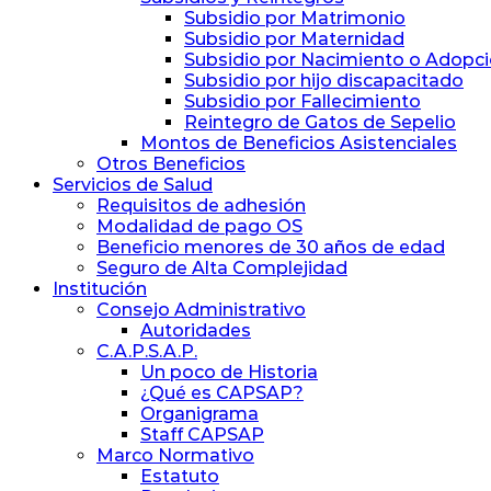
Subsidio por Matrimonio
Subsidio por Maternidad
Subsidio por Nacimiento o Adopc
Subsidio por hijo discapacitado
Subsidio por Fallecimiento
Reintegro de Gatos de Sepelio
Montos de Beneficios Asistenciales
Otros Beneficios
Servicios de Salud
Requisitos de adhesión
Modalidad de pago OS
Beneficio menores de 30 años de edad
Seguro de Alta Complejidad
Institución
Consejo Administrativo
Autoridades
C.A.P.S.A.P.
Un poco de Historia
¿Qué es CAPSAP?
Organigrama
Staff CAPSAP
Marco Normativo
Estatuto