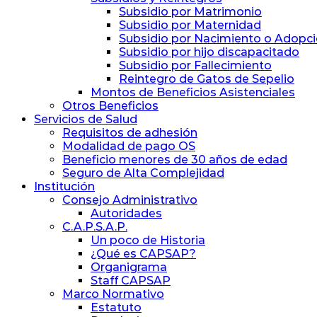
Subsidio por Matrimonio
Subsidio por Maternidad
Subsidio por Nacimiento o Adopc
Subsidio por hijo discapacitado
Subsidio por Fallecimiento
Reintegro de Gatos de Sepelio
Montos de Beneficios Asistenciales
Otros Beneficios
Servicios de Salud
Requisitos de adhesión
Modalidad de pago OS
Beneficio menores de 30 años de edad
Seguro de Alta Complejidad
Institución
Consejo Administrativo
Autoridades
C.A.P.S.A.P.
Un poco de Historia
¿Qué es CAPSAP?
Organigrama
Staff CAPSAP
Marco Normativo
Estatuto