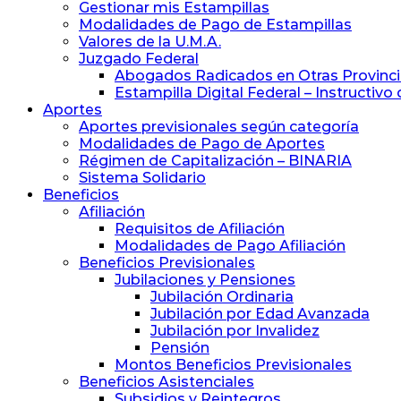
y
Gestionar mis Estampillas
Previsión
Modalidades de Pago de Estampillas
Social
Valores de la U.M.A.
de
Juzgado Federal
Abogados
Abogados Radicados en Otras Provinc
y
Estampilla Digital Federal – Instructivo
Procuradores
Aportes
Aportes previsionales según categoría
Modalidades de Pago de Aportes
Régimen de Capitalización – BINARIA
Sistema Solidario
Beneficios
Afiliación
Requisitos de Afiliación
Modalidades de Pago Afiliación
Beneficios Previsionales
Jubilaciones y Pensiones
Jubilación Ordinaria
Jubilación por Edad Avanzada
Jubilación por Invalidez
Pensión
Montos Beneficios Previsionales
Beneficios Asistenciales
Subsidios y Reintegros