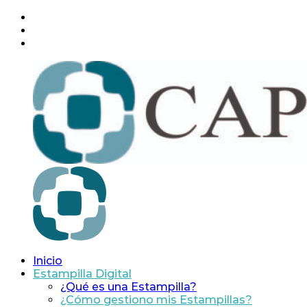
Saltar
facebook
al
instagram
contenido
twitter
Inicio
C.A.P.S.A.P.
Caja
Estampilla Digital
de
¿Qué es una Estampilla?
Asistencia
¿Cómo gestiono mis Estampillas?