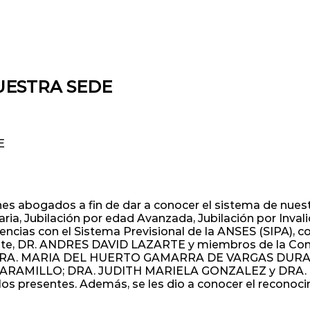
UESTRA SEDE
E
es abogados a fin de dar a conocer el sistema de nuestra
naria, Jubilación por edad Avanzada, Jubilación por Inva
ncias con el Sistema Previsional de la ANSES (SIPA), con
sidente, DR. ANDRES DAVID LAZARTE y miembros de la C
la DRA. MARIA DEL HUERTO GAMARRA DE VARGAS DURAN –
IA JARAMILLO; DRA. JUDITH MARIELA GONZALEZ y DRA
os presentes. Además, se les dio a conocer el reconocimie