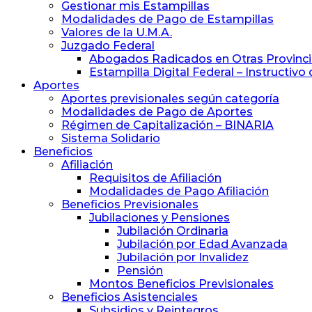
y
Gestionar mis Estampillas
Previsión
Modalidades de Pago de Estampillas
Social
Valores de la U.M.A.
de
Juzgado Federal
Abogados
Abogados Radicados en Otras Provinc
y
Estampilla Digital Federal – Instructivo
Procuradores
Aportes
Aportes previsionales según categoría
Modalidades de Pago de Aportes
Régimen de Capitalización – BINARIA
Sistema Solidario
Beneficios
Afiliación
Requisitos de Afiliación
Modalidades de Pago Afiliación
Beneficios Previsionales
Jubilaciones y Pensiones
Jubilación Ordinaria
Jubilación por Edad Avanzada
Jubilación por Invalidez
Pensión
Montos Beneficios Previsionales
Beneficios Asistenciales
Subsidios y Reintegros