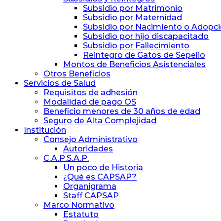
Subsidio por Matrimonio
Subsidio por Maternidad
Subsidio por Nacimiento o Adopc
Subsidio por hijo discapacitado
Subsidio por Fallecimiento
Reintegro de Gatos de Sepelio
Montos de Beneficios Asistenciales
Otros Beneficios
Servicios de Salud
Requisitos de adhesión
Modalidad de pago OS
Beneficio menores de 30 años de edad
Seguro de Alta Complejidad
Institución
Consejo Administrativo
Autoridades
C.A.P.S.A.P.
Un poco de Historia
¿Qué es CAPSAP?
Organigrama
Staff CAPSAP
Marco Normativo
Estatuto