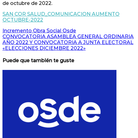
de octubre de 2022.
SAN COR SALUD_COMUNICACION AUMENTO
OCTUBRE-2022
Navegación
Incremento Obra Social Osde
CONVOCATORIA ASAMBLEA GENERAL ORDINARIA
de
AÑO 2022 Y CONVOCATORIA A JUNTA ELECTORAL
entradas
«ELECCIONES DICIEMBRE 2022»
Puede que también te guste