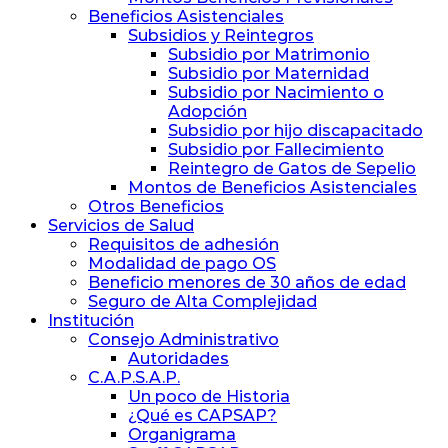
Beneficios Asistenciales
Subsidios y Reintegros
Subsidio por Matrimonio
Subsidio por Maternidad
Subsidio por Nacimiento o
Adopción
Subsidio por hijo discapacitado
Subsidio por Fallecimiento
Reintegro de Gatos de Sepelio
Montos de Beneficios Asistenciales
Otros Beneficios
Servicios de Salud
Requisitos de adhesión
Modalidad de pago OS
Beneficio menores de 30 años de edad
Seguro de Alta Complejidad
Institución
Consejo Administrativo
Autoridades
C.A.P.S.A.P.
Un poco de Historia
¿Qué es CAPSAP?
Organigrama