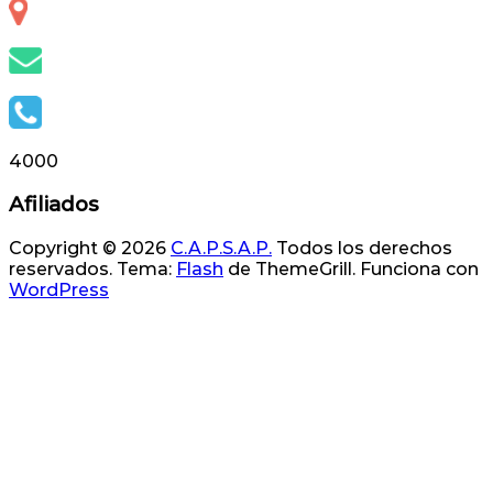
Otero 127, S.S. de Jujuy, Jujuy, Argentina
info@capsap.org.ar
(388) 4230686 - 4229625
4000
Afiliados
Copyright © 2026
C.A.P.S.A.P.
Todos los derechos
reservados. Tema:
Flash
de ThemeGrill. Funciona con
WordPress