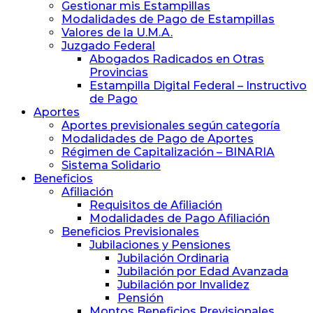
y
Gestionar mis Estampillas
Previsión
Modalidades de Pago de Estampillas
Social
Valores de la U.M.A.
de
Juzgado Federal
Abogados
Abogados Radicados en Otras
y
Provincias
Procuradores
Estampilla Digital Federal – Instructivo
de Pago
Aportes
Aportes previsionales según categoría
Modalidades de Pago de Aportes
Régimen de Capitalización – BINARIA
Sistema Solidario
Beneficios
Afiliación
Requisitos de Afiliación
Modalidades de Pago Afiliación
Beneficios Previsionales
Jubilaciones y Pensiones
Jubilación Ordinaria
Jubilación por Edad Avanzada
Jubilación por Invalidez
Pensión
Montos Beneficios Previsionales