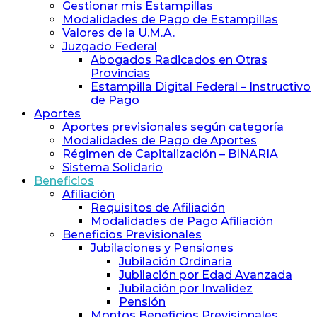
y
Gestionar mis Estampillas
Previsión
Modalidades de Pago de Estampillas
Social
Valores de la U.M.A.
de
Juzgado Federal
Abogados
Abogados Radicados en Otras
y
Provincias
Procuradores
Estampilla Digital Federal – Instructivo
de Pago
Aportes
Aportes previsionales según categoría
Modalidades de Pago de Aportes
Régimen de Capitalización – BINARIA
Sistema Solidario
Beneficios
Afiliación
Requisitos de Afiliación
Modalidades de Pago Afiliación
Beneficios Previsionales
Jubilaciones y Pensiones
Jubilación Ordinaria
Jubilación por Edad Avanzada
Jubilación por Invalidez
Pensión
Montos Beneficios Previsionales