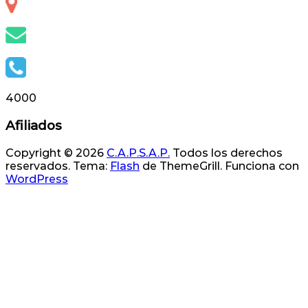
Otero 127, S.S. de Jujuy, Jujuy, Argentina
info@capsap.org.ar
(388) 4230686 - 4229625
4000
Afiliados
Copyright © 2026
C.A.P.S.A.P.
Todos los derechos
reservados. Tema:
Flash
de ThemeGrill. Funciona con
WordPress