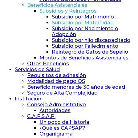
Beneficios Asistenciales
Subsidios y Reintegros
Subsidio por Matrimonio
Subsidio por Maternidad
Subsidio por Nacimiento o
Adopción
Subsidio por hijo discapacitado
Subsidio por Fallecimiento
Reintegro de Gatos de Sepelio
Montos de Beneficios Asistenciales
Otros Beneficios
Servicios de Salud
Requisitos de adhesión
Modalidad de pago OS
Beneficio menores de 30 años de edad
Seguro de Alta Complejidad
Institución
Consejo Administrativo
Autoridades
C.A.P.S.A.P.
Un poco de Historia
¿Qué es CAPSAP?
Organigrama