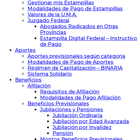
y
Gestionar mis Estampillas
Previsión
Modalidades de Pago de Estampillas
Social
Valores de la U.M.A.
de
Juzgado Federal
Abogados
Abogados Radicados en Otras
y
Provincias
Procuradores
Estampilla Digital Federal – Instructivo
de Pago
Aportes
Aportes previsionales según categoría
Modalidades de Pago de Aportes
Régimen de Capitalización – BINARIA
Sistema Solidario
Beneficios
Afiliación
Requisitos de Afiliación
Modalidades de Pago Afiliación
Beneficios Previsionales
Jubilaciones y Pensiones
Jubilación Ordinaria
Jubilación por Edad Avanzada
Jubilación por Invalidez
Pensión
Montos Beneficios Previsionales