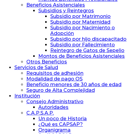
Beneficios Asistenciales
Subsidios y Reintegros
Subsidio por Matrimonio
Subsidio por Maternidad
Subsidio por Nacimiento o
Adopción
Subsidio por hijo discapacitado
Subsidio por Fallecimiento
Reintegro de Gatos de Sepelio
Montos de Beneficios Asistenciales
Otros Beneficios
Servicios de Salud
Requisitos de adhesión
Modalidad de pago OS
Beneficio menores de 30 años de edad
Seguro de Alta Complejidad
Institución
Consejo Administrativo
Autoridades
C.A.P.S.A.P.
Un poco de Historia
¿Qué es CAPSAP?
Organigrama