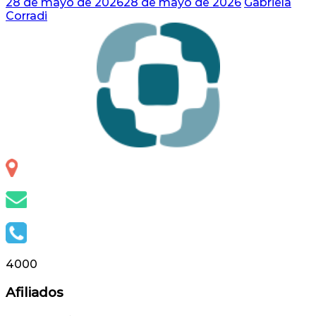
28 de mayo de 2026
28 de mayo de 2026
Gabriela
Corradi
Otero 127, S.S. de Jujuy, Jujuy, Argentina
info@capsap.org.ar
(388) 4230686 - 4229625
4000
Afiliados