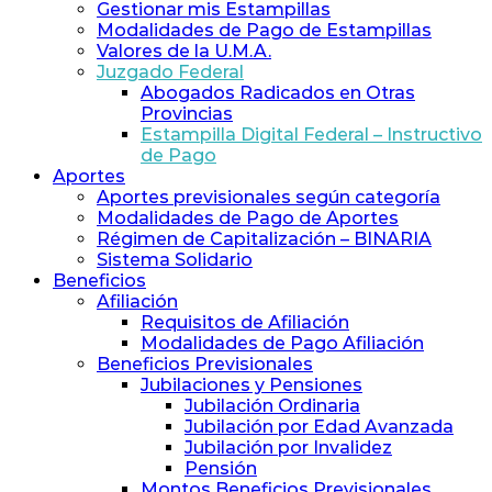
y
Gestionar mis Estampillas
Previsión
Modalidades de Pago de Estampillas
Social
Valores de la U.M.A.
de
Juzgado Federal
Abogados
Abogados Radicados en Otras
y
Provincias
Procuradores
Estampilla Digital Federal – Instructivo
de Pago
Aportes
Aportes previsionales según categoría
Modalidades de Pago de Aportes
Régimen de Capitalización – BINARIA
Sistema Solidario
Beneficios
Afiliación
Requisitos de Afiliación
Modalidades de Pago Afiliación
Beneficios Previsionales
Jubilaciones y Pensiones
Jubilación Ordinaria
Jubilación por Edad Avanzada
Jubilación por Invalidez
Pensión
Montos Beneficios Previsionales