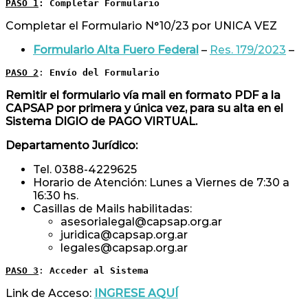
PASO 1
: Completar Formulario 
Completar el Formulario N°10/23 por UNICA VEZ
Formulario Alta Fuero Federal
–
Res. 179/2023
–
PASO 2
: 
Envío del Formulario
Remitir el formulario vía mail en formato PDF a la
CAPSAP por primera y única vez, para su alta en el
Sistema DIGIO de PAGO VIRTUAL.
Departamento Jurídico:
Tel. 0388-4229625
Horario de Atención: Lunes a Viernes de 7:30 a
16:30 hs.
Casillas de Mails habilitadas:
asesorialegal@capsap.org.ar
juridica@capsap.org.ar
legales@capsap.org.ar
PASO 3
: 
Acceder al Sistema
Link de Acceso:
INGRESE AQUÍ