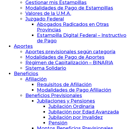
y
Gestionar mis Estampillas
Previsión
Modalidades de Pago de Estampillas
Social
Valores de la U.M.A.
de
Juzgado Federal
Abogados
Abogados Radicados en Otras
y
Provincias
Procuradores
Estampilla Digital Federal – Instructivo
de Pago
Aportes
Aportes previsionales según categoría
Modalidades de Pago de Aportes
Régimen de Capitalización – BINARIA
Sistema Solidario
Beneficios
Afiliación
Requisitos de Afiliación
Modalidades de Pago Afiliación
Beneficios Previsionales
Jubilaciones y Pensiones
Jubilación Ordinaria
Jubilación por Edad Avanzada
Jubilación por Invalidez
Pensión
Montos Beneficios Previsionales