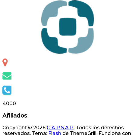
de
entradas
Otero 127, S.S. de Jujuy, Jujuy, Argentina
info@capsap.org.ar
(388) 4230686 - 4229625
4000
Afiliados
Copyright © 2026
C.A.P.S.A.P.
Todos los derechos
reservados. Tema:
Flash
de ThemeGrill. Funciona con