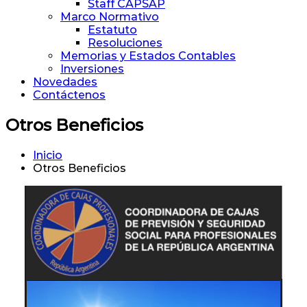
Staff CAPSAP
Marco Normativo
Estatuto
Resoluciones
Memorias y Estados Contables
Inversiones
Novedades
Contáctenos
Otros Beneficios
Inicio
Otros Beneficios