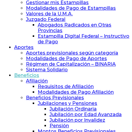
y
Gestionar mis Estampillas
Previsión
Modalidades de Pago de Estampillas
Social
Valores de la U.M.A.
de
Juzgado Federal
Abogados
Abogados Radicados en Otras
y
Provincias
Procuradores
Estampilla Digital Federal – Instructivo
de Pago
Aportes
Aportes previsionales según categoría
Modalidades de Pago de Aportes
Régimen de Capitalización – BINARIA
Sistema Solidario
Beneficios
Afiliación
Requisitos de Afiliación
Modalidades de Pago Afiliación
Beneficios Previsionales
Jubilaciones y Pensiones
Jubilación Ordinaria
Jubilación por Edad Avanzada
Jubilación por Invalidez
Pensión
Montos Beneficios Previsionales