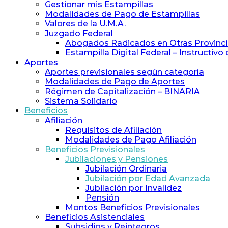
y
Gestionar mis Estampillas
Previsión
Modalidades de Pago de Estampillas
Social
Valores de la U.M.A.
de
Juzgado Federal
Abogados
Abogados Radicados en Otras Provinc
y
Estampilla Digital Federal – Instructivo
Procuradores
Aportes
Aportes previsionales según categoría
Modalidades de Pago de Aportes
Régimen de Capitalización – BINARIA
Sistema Solidario
Beneficios
Afiliación
Requisitos de Afiliación
Modalidades de Pago Afiliación
Beneficios Previsionales
Jubilaciones y Pensiones
Jubilación Ordinaria
Jubilación por Edad Avanzada
Jubilación por Invalidez
Pensión
Montos Beneficios Previsionales
Beneficios Asistenciales
Subsidios y Reintegros