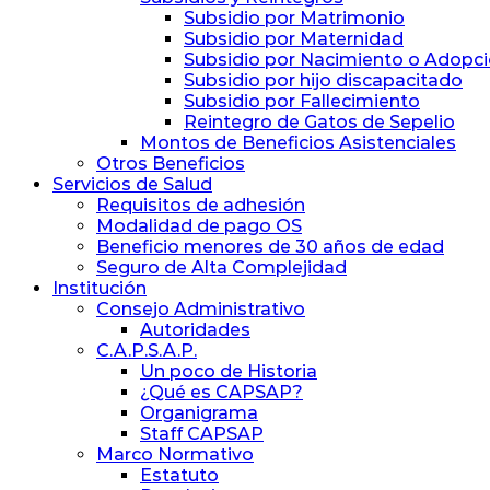
Subsidio por Matrimonio
Subsidio por Maternidad
Subsidio por Nacimiento o Adopc
Subsidio por hijo discapacitado
Subsidio por Fallecimiento
Reintegro de Gatos de Sepelio
Montos de Beneficios Asistenciales
Otros Beneficios
Servicios de Salud
Requisitos de adhesión
Modalidad de pago OS
Beneficio menores de 30 años de edad
Seguro de Alta Complejidad
Institución
Consejo Administrativo
Autoridades
C.A.P.S.A.P.
Un poco de Historia
¿Qué es CAPSAP?
Organigrama
Staff CAPSAP
Marco Normativo
Estatuto