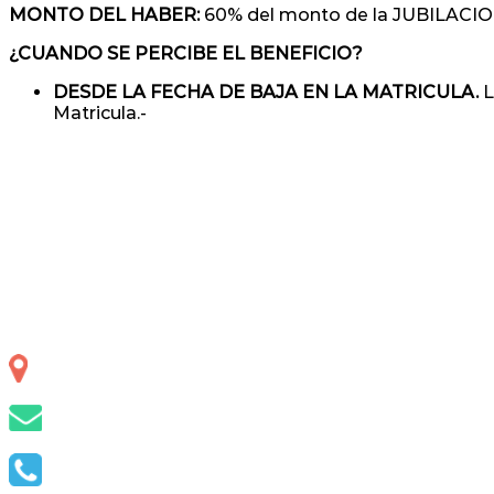
MONTO DEL HABER:
60% del monto de la JUBILACI
¿CUANDO SE PERCIBE EL BENEFICIO?
DESDE LA FECHA DE BAJA EN LA MATRICULA.
L
Matricula.-
Otero 127, S.S. de Jujuy, Jujuy, Argentina
info@capsap.org.ar
(388) 4230686 - 4229625