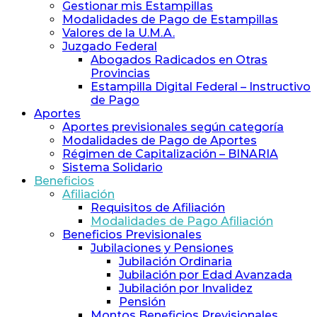
y
Gestionar mis Estampillas
Previsión
Modalidades de Pago de Estampillas
Social
Valores de la U.M.A.
de
Juzgado Federal
Abogados
Abogados Radicados en Otras
y
Provincias
Procuradores
Estampilla Digital Federal – Instructivo
de Pago
Aportes
Aportes previsionales según categoría
Modalidades de Pago de Aportes
Régimen de Capitalización – BINARIA
Sistema Solidario
Beneficios
Afiliación
Requisitos de Afiliación
Modalidades de Pago Afiliación
Beneficios Previsionales
Jubilaciones y Pensiones
Jubilación Ordinaria
Jubilación por Edad Avanzada
Jubilación por Invalidez
Pensión
Montos Beneficios Previsionales