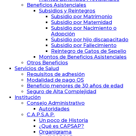
Beneficios Asistenciales
Subsidios y Reintegros
Subsidio por Matrimonio
Subsidio por Maternidad
Subsidio por Nacimiento o
Adopción
Subsidio por hijo discapacitado
Subsidio por Fallecimiento
Reintegro de Gatos de Sepelio
Montos de Beneficios Asistenciales
Otros Beneficios
Servicios de Salud
Requisitos de adhesión
Modalidad de pago OS
Beneficio menores de 30 años de edad
Seguro de Alta Complejidad
Institución
Consejo Administrativo
Autoridades
C.A.P.S.A.P.
Un poco de Historia
¿Qué es CAPSAP?
Organigrama