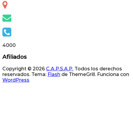
Otero 127, S.S. de Jujuy, Jujuy, Argentina
info@capsap.org.ar
(388) 4230686 - 4229625
4000
Afiliados
Copyright © 2026
C.A.P.S.A.P.
Todos los derechos
reservados. Tema:
Flash
de ThemeGrill. Funciona con
WordPress