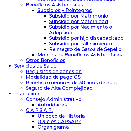
Beneficios Asistenciales
Subsidios y Reintegros
Subsidio por Matrimonio
Subsidio por Maternidad
Subsidio por Nacimiento o
Adopción
Subsidio por hijo discapacitado
Subsidio por Fallecimiento
Reintegro de Gatos de Sepelio
Montos de Beneficios Asistenciales
Otros Beneficios
Servicios de Salud
Requisitos de adhesión
Modalidad de pago OS
Beneficio menores de 30 años de edad
Seguro de Alta Complejidad
Institución
Consejo Administrativo
Autoridades
C.A.P.S.A.P.
Un poco de Historia
¿Qué es CAPSAP?
Organigrama