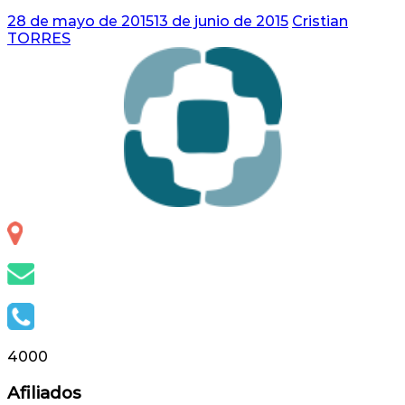
28 de mayo de 2015
13 de junio de 2015
Cristian
TORRES
Otero 127, S.S. de Jujuy, Jujuy, Argentina
info@capsap.org.ar
(388) 4230686 - 4229625
4000
Afiliados