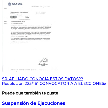
Navegación
SR. AFILIADO CONOCÍA ESTOS DATOS??
Resolución 225/16″ CONVOCATORIA A ELECCIONES»
de
entradas
Puede que también te guste
Suspensión de Ejecuciones