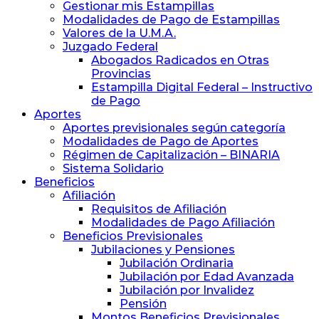
y
Gestionar mis Estampillas
Previsión
Modalidades de Pago de Estampillas
Social
Valores de la U.M.A.
de
Juzgado Federal
Abogados
Abogados Radicados en Otras
y
Provincias
Procuradores
Estampilla Digital Federal – Instructivo
de Pago
Aportes
Aportes previsionales según categoría
Modalidades de Pago de Aportes
Régimen de Capitalización – BINARIA
Sistema Solidario
Beneficios
Afiliación
Requisitos de Afiliación
Modalidades de Pago Afiliación
Beneficios Previsionales
Jubilaciones y Pensiones
Jubilación Ordinaria
Jubilación por Edad Avanzada
Jubilación por Invalidez
Pensión
Montos Beneficios Previsionales