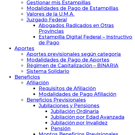
y
Gestionar mis Estampillas
Previsión
Modalidades de Pago de Estampillas
Social
Valores de la U.M.A.
de
Juzgado Federal
Abogados
Abogados Radicados en Otras
y
Provincias
Procuradores
Estampilla Digital Federal – Instructivo
de Pago
Aportes
Aportes previsionales según categoría
Modalidades de Pago de Aportes
Régimen de Capitalización – BINARIA
Sistema Solidario
Beneficios
Afiliación
Requisitos de Afiliación
Modalidades de Pago Afiliación
Beneficios Previsionales
Jubilaciones y Pensiones
Jubilación Ordinaria
Jubilación por Edad Avanzada
Jubilación por Invalidez
Pensión
Montos Beneficios Previsionales