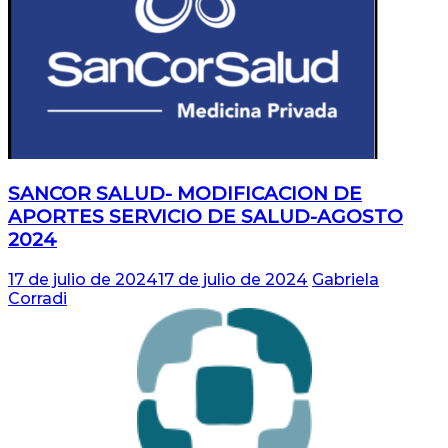
SANCOR SALUD- MODIFICACION DE
APORTES SERVICIO DE SALUD-AGOSTO
2024
17 de julio de 2024
17 de julio de 2024
Gabriela
Corradi