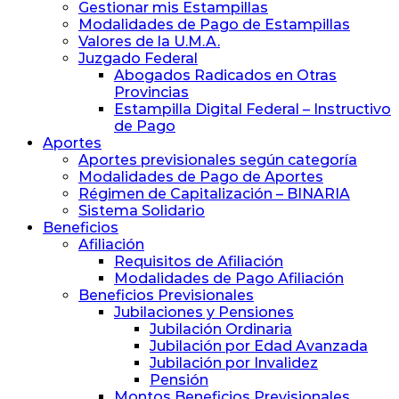
y
Gestionar mis Estampillas
Previsión
Modalidades de Pago de Estampillas
Social
Valores de la U.M.A.
de
Juzgado Federal
Abogados
Abogados Radicados en Otras
y
Provincias
Procuradores
Estampilla Digital Federal – Instructivo
de Pago
Aportes
Aportes previsionales según categoría
Modalidades de Pago de Aportes
Régimen de Capitalización – BINARIA
Sistema Solidario
Beneficios
Afiliación
Requisitos de Afiliación
Modalidades de Pago Afiliación
Beneficios Previsionales
Jubilaciones y Pensiones
Jubilación Ordinaria
Jubilación por Edad Avanzada
Jubilación por Invalidez
Pensión
Montos Beneficios Previsionales